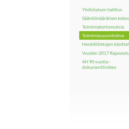
Yhdistyksen hallitus
Sääntömääräinen koko
Toimintakertomuksia
Toimintasuunnitelma
Henkilötietojen käsitte
Vuoden 2017 Rajaseut
4H 90 vuotta -
dokumenttivideo