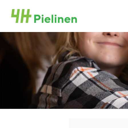
Siirry
sivun
Pielisen 4H-yhdistys ry
sisältöön