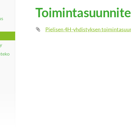
Toimintasuunnit
us
Pielisen 4H-yhdistyksen toimintasuu
ly
uteko