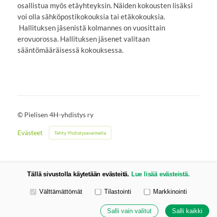
osallistua myös etäyhteyksin. Näiden kokousten lisäksi
voi olla sähköpostikokouksia tai etäkokouksia.
Hallituksen jäsenistä kolmannes on vuosittain
erovuorossa. Hallituksen jäsenet valitaan
sääntömääräisessä kokouksessa.
©
Pielisen 4H-yhdistys ry
Evästeet
Tehty Yhdistysavaimella
Tällä sivustolla käytetään evästeitä.
Lue lisää evästeistä.
Valitse käytettävät evästeet
Välttämättömät
Tilastointi
Markkinointi
Salli vain valitut
Salli kaikki