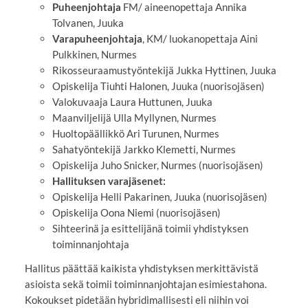
Puheenjohtaja
FM/ aineenopettaja Annika
Tolvanen, Juuka
Varapuheenjohtaja
, KM/ luokanopettaja Aini
Pulkkinen, Nurmes
Rikosseuraamustyöntekijä Jukka Hyttinen, Juuka
Opiskelija Tiuhti Halonen, Juuka (nuorisojäsen)
Valokuvaaja Laura Huttunen, Juuka
Maanviljelijä Ulla Myllynen, Nurmes
Huoltopäällikkö Ari Turunen, Nurmes
Sahatyöntekijä Jarkko Klemetti, Nurmes
Opiskelija Juho Snicker, Nurmes (nuorisojäsen)
Hallituksen varajäsenet:
Opiskelija Helli Pakarinen, Juuka (nuorisojäsen)
Opiskelija Oona Niemi (nuorisojäsen)
Sihteerinä ja esittelijänä toimii yhdistyksen
toiminnanjohtaja
Hallitus päättää kaikista yhdistyksen merkittävistä
asioista sekä toimii toiminnanjohtajan esimiestahona.
Kokoukset pidetään hybridimallisesti eli niihin voi