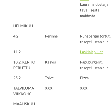
kauramaidosta ja
tavallisesta
maidosta
HELMIKUU
4.2.
Perinne
Runebergin tortut,
resepti listan alla.
11.2.
Laskiaispullat
18.2. KERHO
Kasvis
Papuburgerit,
PERUTTU!
resepti listan alla.
25.2.
Toive
Pizza
TALVILOMA
XXX
XXX
VIIKKO 10
MAALISKUU