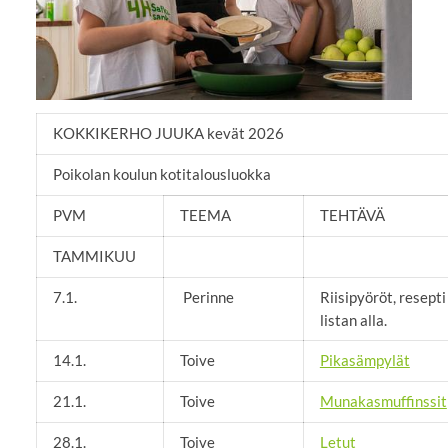
KOKKIKERHO JUUKA kevät 2026
Poikolan koulun kotitalousluokka
PVM
TEEMA
TEHTÄVÄ
TAMMIKUU
7.1.
Perinne
Riisipyöröt, resepti
listan alla.
14.1.
Toive
Pikasämpylät
21.1.
Toive
Munakasmuffinssit
28.1.
Toive
Letut