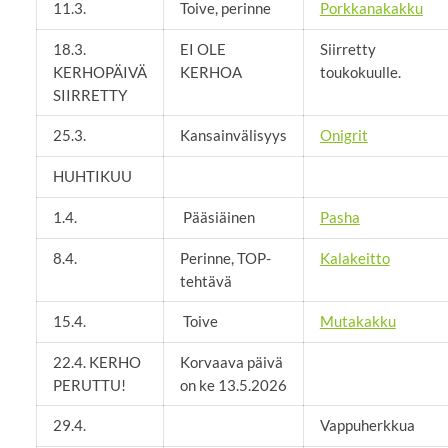
11.3.
Toive, perinne
Porkkanakakku
18.3.
EI OLE
Siirretty
KERHOPÄIVÄ
KERHOA
toukokuulle.
SIIRRETTY
25.3.
Kansainvälisyys
Onigrit
HUHTIKUU
1.4.
Pääsiäinen
Pasha
8.4.
Perinne, TOP-
Kalakeitto
tehtävä
15.4.
Toive
Mutakakku
22.4. KERHO
Korvaava päivä
PERUTTU!
on ke 13.5.2026
29.4.
Vappuherkkua