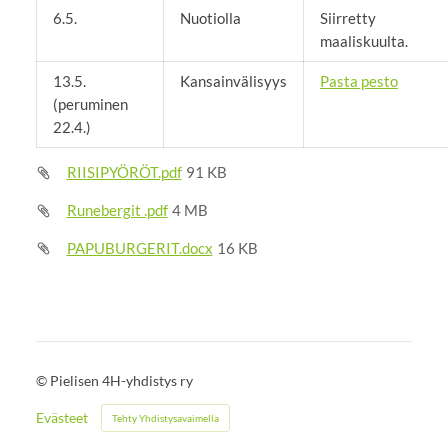
6.5.
Nuotiolla
Siirretty
maaliskuulta.
13.5.
Kansainvälisyys
Pasta pesto
(peruminen
22.4.)
RIISIPYÖRÖT.pdf
91 KB
Runebergit .pdf
4 MB
PAPUBURGERIT.docx
16 KB
©
Pielisen 4H-yhdistys ry
Evästeet
Tehty Yhdistysavaimella