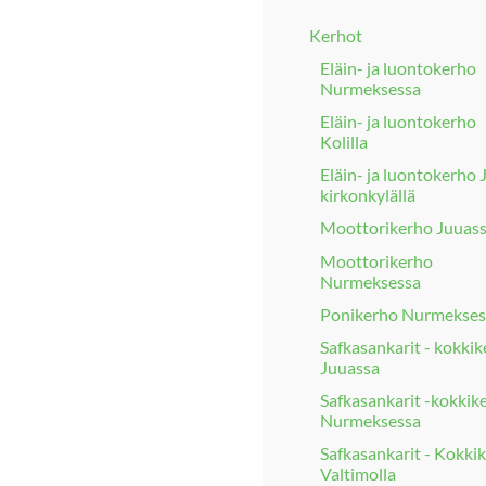
Kerhot
Eläin- ja luontokerho
Nurmeksessa
Eläin- ja luontokerho
Kolilla
Eläin- ja luontokerho
kirkonkylällä
Moottorikerho Juuas
Moottorikerho
Nurmeksessa
Ponikerho Nurmekses
Safkasankarit - kokki
Juuassa
Safkasankarit -kokkik
Nurmeksessa
Safkasankarit - Kokki
Valtimolla