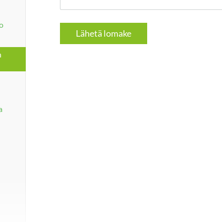
o
Lähetä lomake
n
a