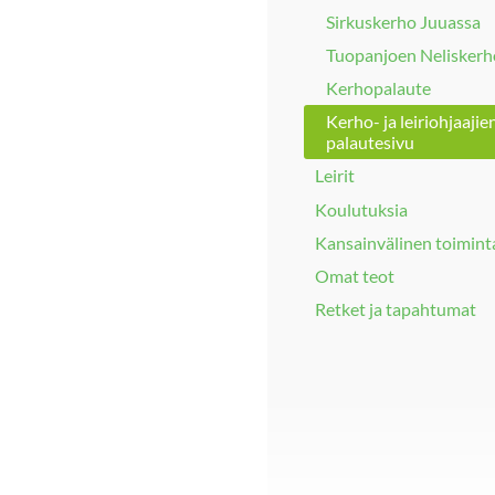
Sirkuskerho Juuassa
Tuopanjoen Neliskerh
Kerhopalaute
Kerho- ja leiriohjaajie
palautesivu
Leirit
Koulutuksia
Kansainvälinen toimint
Omat teot
Retket ja tapahtumat