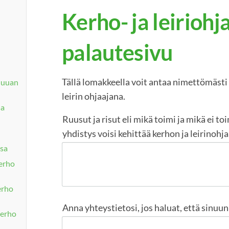
Kerho- ja leiriohj
palautesivu
Tällä lomakkeella voit antaa nimettömästi 
 Juuan
leirin ohjaajana.
sa
Ruusut ja risut eli mikä toimi ja mikä ei t
yhdistys voisi kehittää kerhon ja leirinoh
sa
kerho
erho
Anna yhteystietosi, jos haluat, että sinuu
kerho