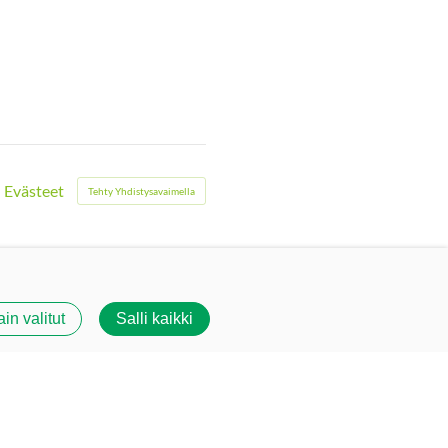
Evästeet
Tehty Yhdistysavaimella
ain valitut
Salli kaikki