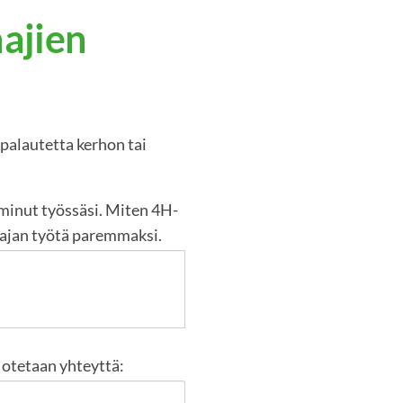
aajien
palautetta kerhon tai
oiminut työssäsi. Miten 4H-
jaajan työtä paremmaksi.
n otetaan yhteyttä: