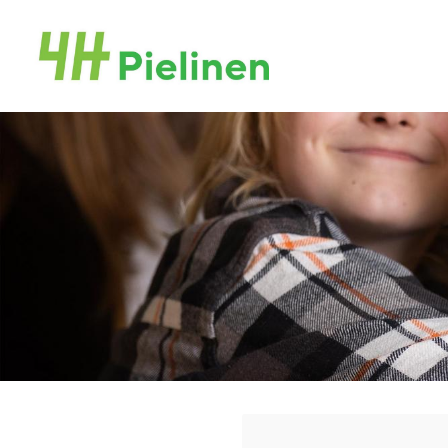
Siirry
sivun
Pielisen 4H-yhdistys ry
sisältöön