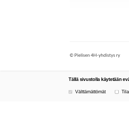
©
Pielisen 4H-yhdistys ry
Tällä sivustolla käytetään ev
Valitse käytettävät evästeet
Välttämättömät
Tila