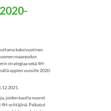
 2020-
teuttama kaksivuotinen
r-Suomen maaseudun
erin strategiaa sekä 4H-
mällä oppien vuosille 2020-
1.12.2021.
a, joiden kautta nuoret
i 4H-yrittäjinä. Palkatut