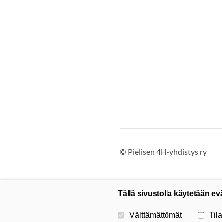
©
Pielisen 4H-yhdistys ry
Tällä sivustolla käytetään ev
Valitse käytettävät evästeet
Välttämättömät
Tila