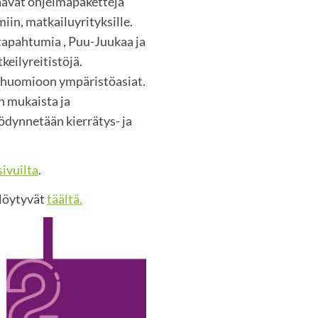
taavat ohjelmapaketteja
in, matkailuyrityksille.
apahtumia , Puu-Juukaa ja
keilyreitistöjä.
 huomioon ympäristöasiat.
n mukaista ja
ödynnetään kierrätys- ja
ivuilta
.
 löytyvät
täältä.