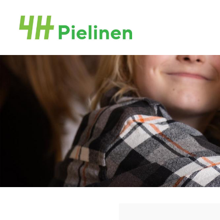
Siirry
sivun
Pielisen 4H-yhdistys ry
sisältöön