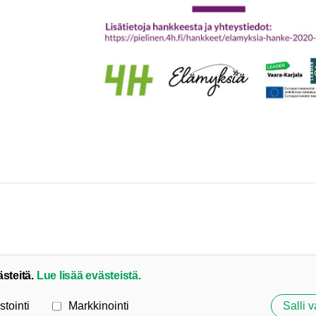
ästeitä.
Lue lisää evästeistä.
stointi
Markkinointi
Salli v