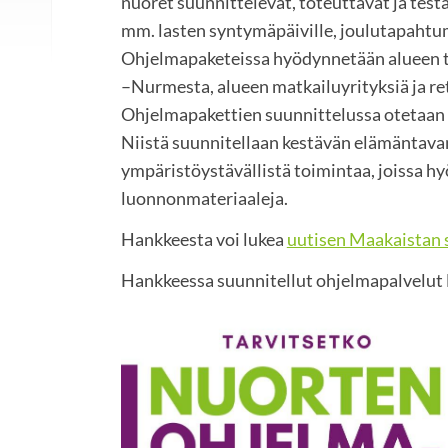
nuoret suunnittelevat, toteuttavat ja tes
mm. lasten syntymäpäiville, joulutapahtumi
Ohjelmapaketeissa hyödynnetään alueen t
–Nurmesta, alueen matkailuyrityksiä ja ret
Ohjelmapakettien suunnittelussa otetaan
Niistä suunnitellaan kestävän elämäntava
ympäristöystävällistä toimintaa, joissa hy
luonnonmateriaaleja.
Hankkeesta voi lukea
uutisen Maakaistan s
Hankkeessa suunnitellut ohjelmapalvelut