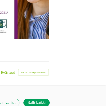
Evästeet
Tehty Yhdistysavaimella
ain valitut
Salli kaikki