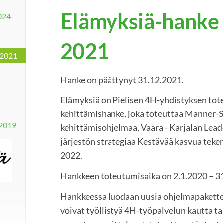
Elämyksiä-hanke
024-
2021
-2021
Hanke on päättynyt 31.12.2021.
Elämyksiä on Pielisen 4H-yhdistyksen to
kehittämishanke, joka toteuttaa Manne
-2019
kehittämisohjelmaa, Vaara - Karjalan Lead
järjestön strategiaa Kestävää kasvua teke
2022.
Hankkeen toteutumisaika on 2.1.2020 – 3
Hankkeessa luodaan uusia ohjelmapakettej
voivat työllistyä 4H-työpalvelun kautta ta