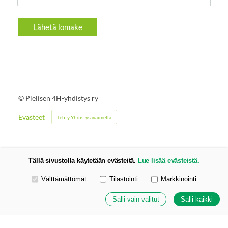
Lähetä lomake
©
Pielisen 4H-yhdistys ry
Evästeet
Tehty Yhdistysavaimella
Tällä sivustolla käytetään evästeitä.
Lue lisää evästeistä.
Valitse käytettävät evästeet
Välttämättömät
Tilastointi
Markkinointi
Salli vain valitut
Salli kaikki