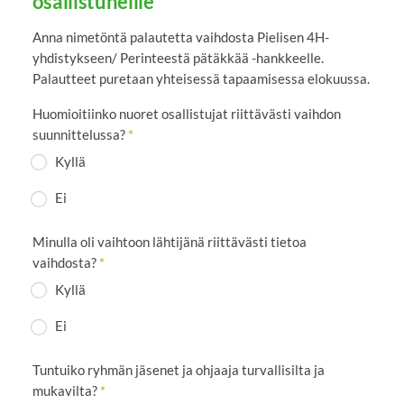
osallistuneille
Anna nimetöntä palautetta vaihdosta Pielisen 4H-
yhdistykseen/ Perinteestä pätäkkää -hankkeelle.
Palautteet puretaan yhteisessä tapaamisessa elokuussa.
Huomioitiinko nuoret osallistujat riittävästi vaihdon
suunnittelussa?
*
Kyllä
Ei
Minulla oli vaihtoon lähtijänä riittävästi tietoa
vaihdosta?
*
Kyllä
Ei
Tuntuiko ryhmän jäsenet ja ohjaaja turvallisilta ja
mukavilta?
*