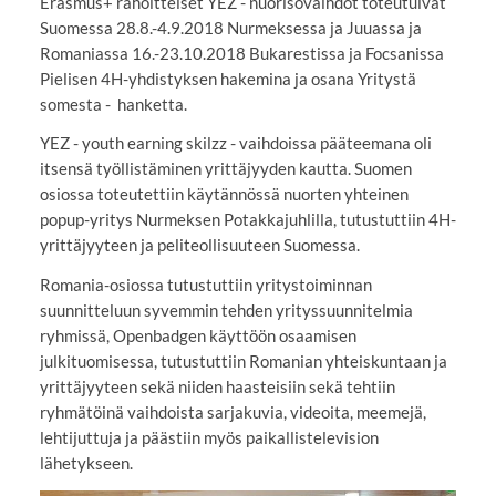
Erasmus+ rahoitteiset YEZ - nuorisovaihdot toteutuivat
Suomessa 28.8.-4.9.2018 Nurmeksessa ja Juuassa ja
Romaniassa 16.-23.10.2018 Bukarestissa ja Focsanissa
Pielisen 4H-yhdistyksen hakemina ja osana Yritystä
somesta - hanketta.
YEZ - youth earning skilzz - vaihdoissa pääteemana oli
itsensä työllistäminen yrittäjyyden kautta. Suomen
osiossa toteutettiin käytännössä nuorten yhteinen
popup-yritys Nurmeksen Potakkajuhlilla, tutustuttiin 4H-
yrittäjyyteen ja peliteollisuuteen Suomessa.
Romania-osiossa tutustuttiin yritystoiminnan
suunnitteluun syvemmin tehden yrityssuunnitelmia
ryhmissä, Openbadgen käyttöön osaamisen
julkituomisessa, tutustuttiin Romanian yhteiskuntaan ja
yrittäjyyteen sekä niiden haasteisiin sekä tehtiin
ryhmätöinä vaihdoista sarjakuvia, videoita, meemejä,
lehtijuttuja ja päästiin myös paikallistelevision
lähetykseen.