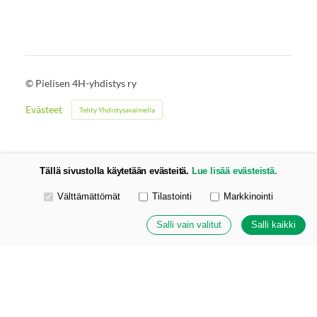
©
Pielisen 4H-yhdistys ry
Evästeet
Tehty Yhdistysavaimella
Tällä sivustolla käytetään evästeitä.
Lue lisää evästeistä.
Valitse käytettävät evästeet
Välttämättömät
Tilastointi
Markkinointi
Salli vain valitut
Salli kaikki