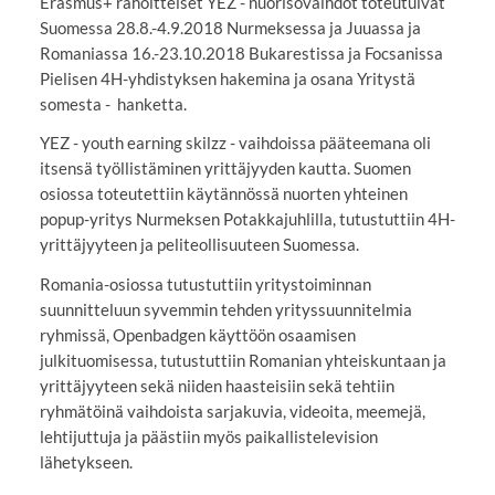
Erasmus+ rahoitteiset YEZ - nuorisovaihdot toteutuivat
Suomessa 28.8.-4.9.2018 Nurmeksessa ja Juuassa ja
Romaniassa 16.-23.10.2018 Bukarestissa ja Focsanissa
Pielisen 4H-yhdistyksen hakemina ja osana Yritystä
somesta - hanketta.
YEZ - youth earning skilzz - vaihdoissa pääteemana oli
itsensä työllistäminen yrittäjyyden kautta. Suomen
osiossa toteutettiin käytännössä nuorten yhteinen
popup-yritys Nurmeksen Potakkajuhlilla, tutustuttiin 4H-
yrittäjyyteen ja peliteollisuuteen Suomessa.
Romania-osiossa tutustuttiin yritystoiminnan
suunnitteluun syvemmin tehden yrityssuunnitelmia
ryhmissä, Openbadgen käyttöön osaamisen
julkituomisessa, tutustuttiin Romanian yhteiskuntaan ja
yrittäjyyteen sekä niiden haasteisiin sekä tehtiin
ryhmätöinä vaihdoista sarjakuvia, videoita, meemejä,
lehtijuttuja ja päästiin myös paikallistelevision
lähetykseen.