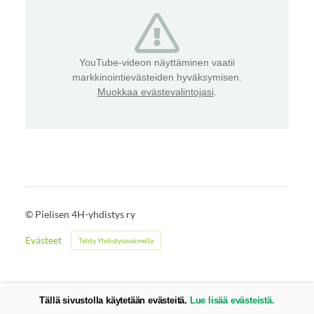
YouTube-videon näyttäminen vaatii
markkinointievästeiden hyväksymisen.
Muokkaa evästevalintojasi
.
©
Pielisen 4H-yhdistys ry
Evästeet
Tehty Yhdistysavaimella
Tällä sivustolla käytetään evästeitä.
Lue lisää evästeistä.