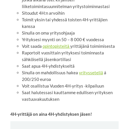
liiketoimintasuunnitelman yritystoiminnastasi
Sitoudut 4H:n arvoihin
Toimit yksin tai yhdessä toisten 4H-yrittäjien
kanssa
Sinulla on oma yritysohjaaja
Yrityksesi myynti on 50 – 8 000 € vuodessa
Voit saada
opintopisteitä
yrittäjänä toimimisesta
Raportoit vuosittain yrityksesi toiminnasta
sähköisellä jäsenkortillasi
Saat apua 4H-yhdistykseltä
Sinulla on mahdollisuus hakea
yritysseteliä
á
200/250 euroa
Voit osallistua Vuoden 4H-yritys -kilpailuun
Saat halutessasi kauttamme edullisen yrityksen
vastuuvakuutuksen
4H-yrittäjä on aina 4H-yhdistyksen jäsen!