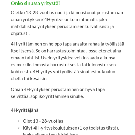
Onko sinussa yritystä?
Oletko 13-28-vuotias nuori ja kiinnostunut perustamaan
oman yrityksen? 4H-yritys on toimintamalli, joka
mahdollistaa yrityksen perustamisen turvallisesti ja
ohjatusti.
4H-yrittäminen on helppo tapa ansaita rahaa ja työllistää
itse itsensä. Se on harrastustoimintaa, jossa etenet aina
omaan tahtiisi. Usein yritysidea voikin saada alkunsa
esimerkiksi omasta harrastuksesta tai kiinnostuksen
kohteesta. 4H-yritys voi työllistää sinut esim. koulun
ohella tai kesäisin.
Oman 4H-yrityksen perustaminen on hyvä tapa
selvittää, sopiiko yrittäminen sinulle.
4H-yrittäjänä
Olet 13 - 28-vuotias
Käyt 4H-yrityskoulutuksen (1 op todistus tästä),
jonka aikana teet kirjallisen