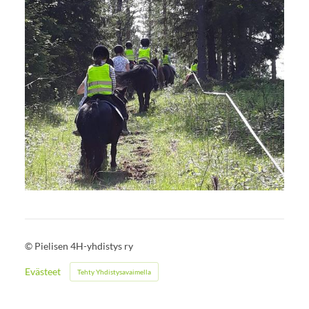
©
Pielisen 4H-yhdistys ry
Evästeet
Tehty Yhdistysavaimella