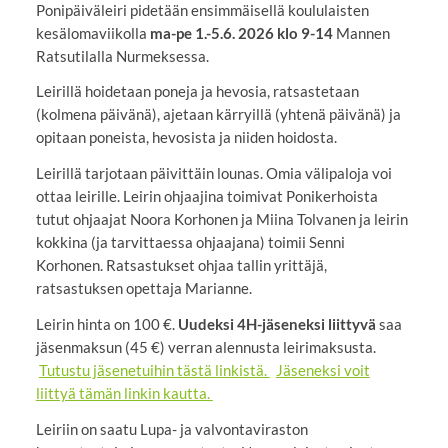
Ponipäiväleiri pidetään ensimmäisellä koululaisten
kesälomaviikolla
ma-pe 1.-5.6. 2026 klo 9-14
Mannen
Ratsutilalla Nurmeksessa.
Leirillä hoidetaan poneja ja hevosia, ratsastetaan
(kolmena päivänä), ajetaan kärryillä (yhtenä päivänä) ja
opitaan poneista, hevosista ja niiden hoidosta.
Leirillä tarjotaan päivittäin lounas. Omia välipaloja voi
ottaa leirille. Leirin ohjaajina toimivat Ponikerhoista
tutut ohjaajat Noora Korhonen ja Miina Tolvanen ja leirin
kokkina (ja tarvittaessa ohjaajana) toimii Senni
Korhonen. Ratsastukset ohjaa tallin yrittäjä,
ratsastuksen opettaja Marianne.
Leirin hinta on 100 €.
Uudeksi
4H-jäseneksi liittyvä
saa
jäsenmaksun (45 €) verran alennusta leirimaksusta.
Tutustu jäsenetuihin tästä linkistä.
Jäseneksi voit
liittyä tämän linkin kautta.
Leiriin on saatu Lupa- ja valvontaviraston