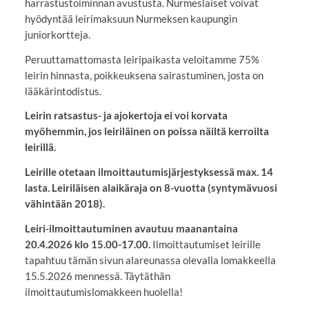
harrastustoiminnan avustusta. Nurmeslaiset voivat
hyödyntää leirimaksuun Nurmeksen kaupungin
juniorkortteja.
Peruuttamattomasta leiripaikasta veloitamme 75%
leirin hinnasta, poikkeuksena sairastuminen, josta on
lääkärintodistus.
Leirin ratsastus- ja ajokertoja ei voi korvata
myöhemmin, jos leiriläinen on poissa näiltä kerroilta
leirillä.
Leirille otetaan ilmoittautumisjärjestyksessä max. 14
lasta. Leiriläisen alaikäraja on 8-vuotta (syntymävuosi
vähintään 2018).
Leiri-ilmoittautuminen avautuu maanantaina
20.4.2026 klo 15.00-17.00.
Ilmoittautumiset leirille
tapahtuu tämän sivun alareunassa olevalla lomakkeella
15.5.2026 mennessä. Täytäthän
ilmoittautumislomakkeen huolella!