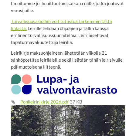
Ilmoitamme jo ilmoittautumisaikana niille, jotka joutuvat
varasijoille.
Turvallisuusasioihin voit tutustua tarkemmin tästä
linkistä.
Leirille tehdään ohjaajien ja tallin kanssa
erillinen turvallisuussuunnitelma. Leiriläiset ovat
tapaturmavakuutettuja leirillä.
Leirikirje maksuohjeineen lähetetään viikolla 21
sähköpostitse leiriläisille sekä lisätään tähän leirisivulle
pdf-muotoisena liitteenä.
Ponileirin kirje 2026.pdf
37 KB